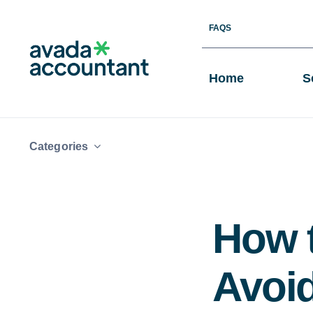
Skip
FAQS
to
content
Home
S
Categories
How t
Avoi