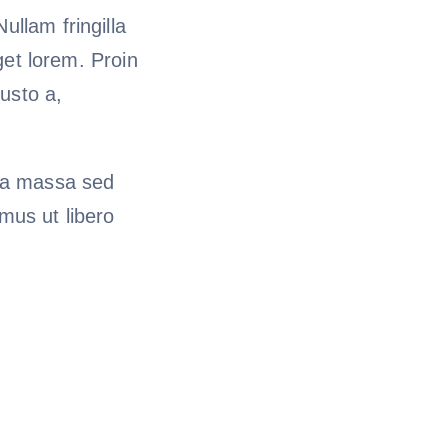
ullam fringilla
eget lorem. Proin
usto a,
lla massa sed
amus ut libero