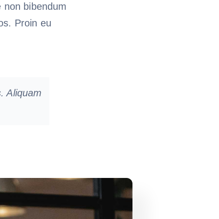
te non bibendum
os. Proin eu
us. Aliquam