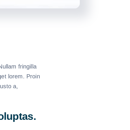
ullam fringilla
eget lorem. Proin
usto a,
oluptas.