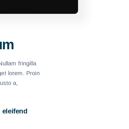
tum
ullam fringilla
eget lorem. Proin
usto a,
 eleifend